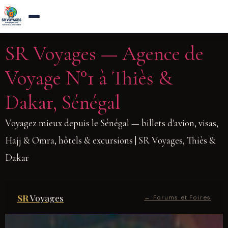
Agence de voyages a Thies — Reponse sous 1h
×
Appelez-nous
Aller
SR Voyages — Agence de
au
Voyage N°1 à Thiès &
contenu
Dakar, Sénégal
Voyagez mieux depuis le Sénégal — billets d'avion, visas,
Hajj & Omra, hôtels & excursions | SR Voyages, Thiès &
Dakar
SR
Voyages
← Forums et Foires