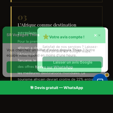
03
L’Afrique comme destination
×
premium
SR Voyages Thies
×
Votre avis compte !
Pour la premiere fois a l’ITB 2027, le pavillon
Satisfait de nos services ? Laissez-
Vous cherchez un
billet d'avion depuis Thies
? Notre
africain a depasse en superficie celui de
nous un avis sur Google Maps.
equipe vous repond en moins d'une heure.
l’Amerique du Nord. Le Rwanda, le Kenya, la
Tanzanie, le Senegal et l’Ethiopie presentent
Laisser un avis Google
Ecrire sur WhatsApp
des offres haut de gamme qui rivalisent avec
les meilleures destinations mondiales. Le
tourisme africain devrait croitre de 22% entre
2026 et 2030.