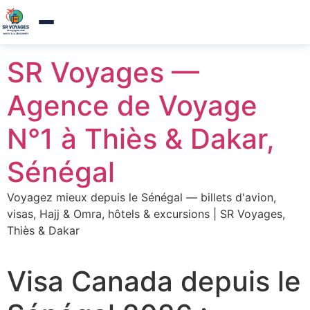
Agence de voyages a Thies — Reponse sous 1h
×
Appelez-nous
Aller
SR Voyages —
au
contenu
Agence de Voyage
N°1 à Thiès & Dakar,
Sénégal
Voyagez mieux depuis le Sénégal — billets d'avion,
visas, Hajj & Omra, hôtels & excursions | SR Voyages,
Thiès & Dakar
Visa Canada depuis le