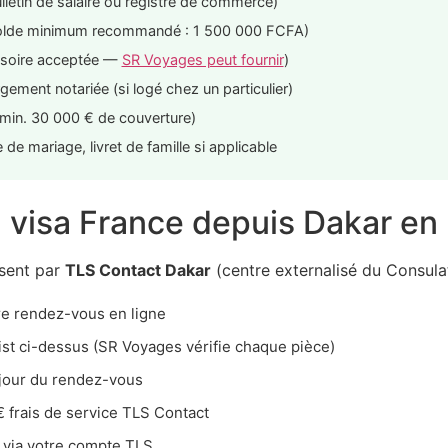
ulletin de salaire ou registre de commerce)
(solde minimum recommandé : 1 500 000 FCFA)
ovisoire acceptée —
SR Voyages peut fournir
)
gement notariée (si logé chez un particulier)
min. 30 000 € de couverture)
e de mariage, livret de famille si applicable
 visa France depuis Dakar en
sent par
TLS Contact Dakar
(centre externalisé du Consula
re rendez-vous en ligne
ist ci-dessus (SR Voyages vérifie chaque pièce)
 jour du rendez-vous
€ frais de service TLS Contact
 via votre compte TLS