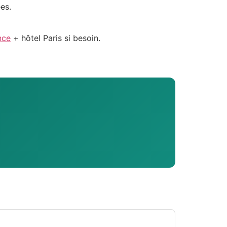
es.
nce
+ hôtel Paris si besoin.
Assistant SR Voyages
Disponible • Thiès & Dakar