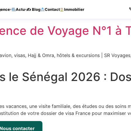
Agence de voyages a Thies — Reponse sous 1h
Appelez-nous
gence
Actu
✍️ Blog
Contact
Immobilier
nce de Voyage N°1 à T
vion, visas, Hajj & Omra, hôtels & excursions | SR Voyages
s le Sénégal 2026 : Dos
s vacances, une visite familiale, des études ou des soins
titution de votre dossier de visa France pour maximiser v
Nous contacter