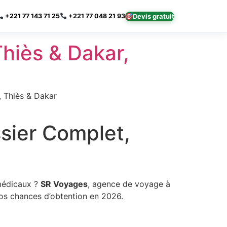
×
Devis gratuit
+221 77 143 71 25
+221 77 048 21 93
hiès & Dakar,
, Thiès & Dakar
sier Complet,
 médicaux ?
SR Voyages
, agence de voyage à
os chances d’obtention en 2026.