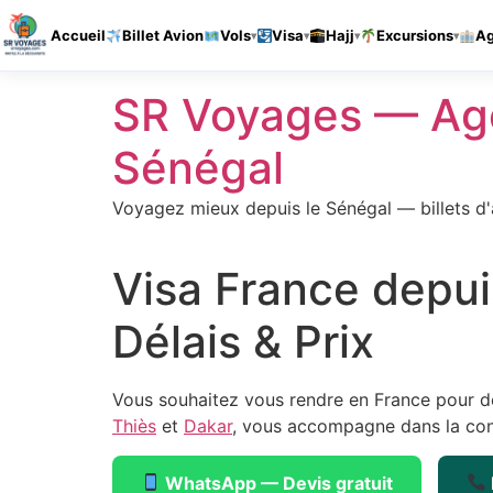
Accueil
Billet Avion
Vols
Visa
Hajj
Excursions
A
Aller
SR Voyages — Age
au
contenu
Sénégal
Voyagez mieux depuis le Sénégal — billets d'a
Visa France depui
Délais & Prix
Vous souhaitez vous rendre en France pour de
Thiès
et
Dakar
, vous accompagne dans la cons
WhatsApp — Devis gratuit