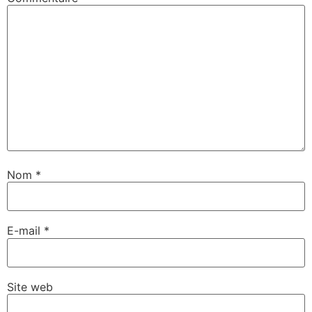
Assistant SR Voyages
Disponible • Thiès & Dakar
Nom
*
E-mail
*
Site web