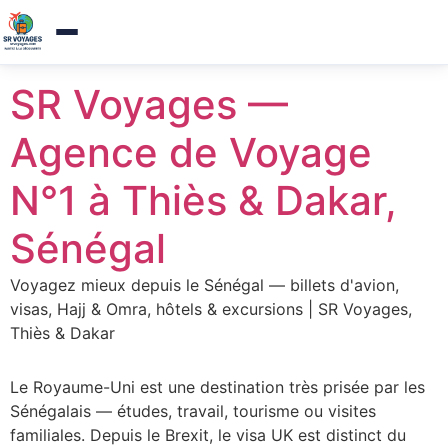
Agence de voyages a Thies — Reponse sous 1h
×
Appelez-nous
Aller
SR Voyages —
au
contenu
Agence de Voyage
N°1 à Thiès & Dakar,
Sénégal
Voyagez mieux depuis le Sénégal — billets d'avion,
visas, Hajj & Omra, hôtels & excursions | SR Voyages,
Thiès & Dakar
Le Royaume-Uni est une destination très prisée par les
Sénégalais — études, travail, tourisme ou visites
familiales. Depuis le Brexit, le visa UK est distinct du