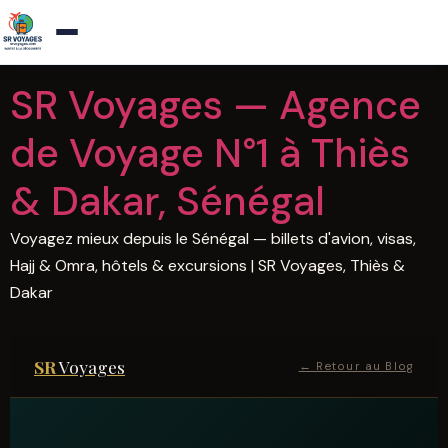
Agence de voyages a Thies — Reponse sous 1h
×
Appelez-nous
Aller
SR Voyages — Agence
au
contenu
de Voyage N°1 à Thiès
& Dakar, Sénégal
Voyagez mieux depuis le Sénégal — billets d'avion, visas,
Hajj & Omra, hôtels & excursions | SR Voyages, Thiès &
Dakar
SR
Voyages
← Retour au Blog