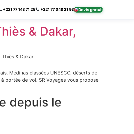
×
Devis gratuit
+221 77 143 71 25
+221 77 048 21 93
hiès & Dakar,
, Thiès & Dakar
galais. Médinas classées UNESCO, déserts de
 à portée de vol. SR Voyages vous propose
e depuis le