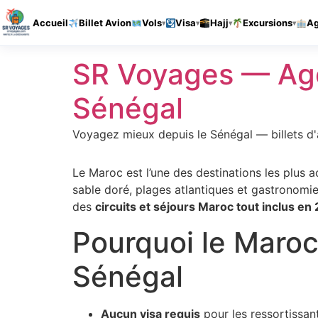
Accueil
Billet Avion
Vols
Visa
Hajj
Excursions
A
Aller
SR Voyages — Age
au
contenu
Sénégal
Voyagez mieux depuis le Sénégal — billets d'a
Le Maroc est l’une des destinations les plus 
sable doré, plages atlantiques et gastronom
des
circuits et séjours Maroc tout inclus en
Pourquoi le Maroc 
Sénégal
Aucun visa requis
pour les ressortissan