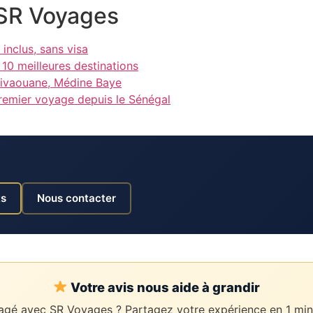
g SR Voyages
inclus, sans visa
10 meilleures destinations
 Tivaouane, Médine Baye
remier voyage depuis le Sénégal
ts
Nous contacter
Votre avis nous aide à grandir
gé avec SR Voyages ? Partagez votre expérience en 1 min