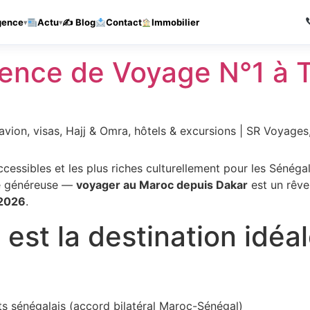
Agence de voyages a Thies — Reponse sous 1h
Appelez-nous
gence
Actu
✍️ Blog
Contact
Immobilier
nce de Voyage N°1 à T
vion, visas, Hajj & Omra, hôtels & excursions | SR Voyages
accessibles et les plus riches culturellement pour les Séné
ie généreuse —
voyager au Maroc depuis Dakar
est un rêve
 2026
.
est la destination idéal
ts sénégalais (accord bilatéral Maroc-Sénégal)