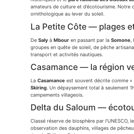
amateurs de culture et d’écotourisme. Notre ci
ornithologique au lever du soleil.
La Petite Côte — plages e
De
Saly
à
Mbour
en passant par la
Somone
,
groupes en quête de soleil, de pêche artisan
transport et activités nautiques.
Casamance — la région ve
La
Casamance
est souvent décrite comme « l’
Skiring
. Un dépaysement total à seulement 1h
campements villageois.
Delta du Saloum — écoto
Classé réserve de biosphère par l’UNESCO, l
observation des dauphins, villages de pêcheu