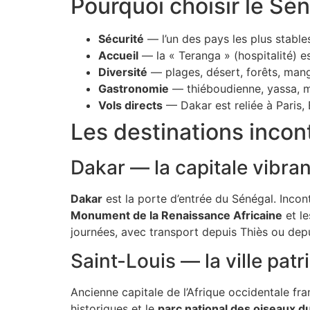
Pourquoi choisir le Sé
Sécurité
— l’un des pays les plus stables
Accueil
— la « Teranga » (hospitalité) e
Diversité
— plages, désert, forêts, mangr
Gastronomie
— thiéboudienne, yassa, m
Vols directs
— Dakar est reliée à Paris, 
Les destinations incon
Dakar — la capitale vibra
Dakar
est la porte d’entrée du Sénégal. Incont
Monument de la Renaissance Africaine
et l
journées, avec transport depuis Thiès ou depu
Saint-Louis — la ville pat
Ancienne capitale de l’Afrique occidentale fr
historiques et le
parc national des oiseaux d