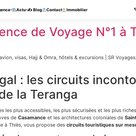
Agence de voyages a Thies — Reponse sous 1h
Appelez-nous
gence
Actu
✍️ Blog
Contact
Immobilier
nce de Voyage N°1 à T
vion, visas, Hajj & Omra, hôtels & excursions | SR Voyages
al : les circuits incont
 de la Teranga
es les plus accessibles, les plus sécurisées et les plus riche
roves de
Casamance
et les architectures coloniales de
Sain
ée à Thiès, vous propose des
circuits touristiques sur mes