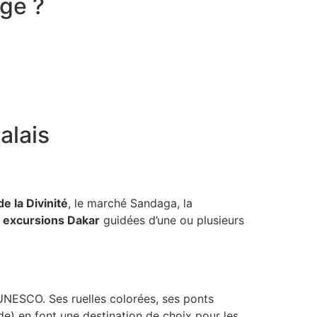
age ?
alais
 la Divinité
, le marché Sandaga, la
s
excursions Dakar
guidées d’une ou plusieurs
UNESCO. Ses ruelles colorées, ses ponts
e) en font une destination de choix pour les