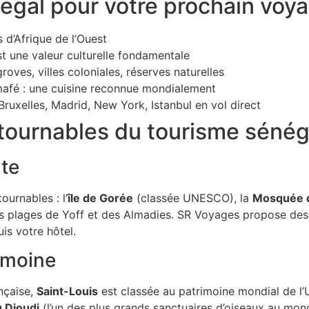
négal pour votre prochain voy
 d’Afrique de l’Ouest
st une valeur culturelle fondamentale
oves, villes coloniales, réserves naturelles
afé : une cuisine reconnue mondialement
Bruxelles, Madrid, New York, Istanbul en vol direct
tournables du tourisme sénég
nte
ournables : l’
île de Gorée
(classée UNESCO), la
Mosquée de
es plages de Yoff et des Almadies. SR Voyages propose de
is votre hôtel.
rimoine
ançaise,
Saint-Louis
est classée au patrimoine mondial de l’
u Djoudj
(l’un des plus grands sanctuaires d’oiseaux au mond