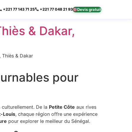
×
Devis gratuit
+221 77 143 71 25
+221 77 048 21 93
hiès & Dakar,
, Thiès & Dakar
ournables pour
s culturellement. De la
Petite Côte
aux rives
t-Louis
, chaque région offre une expérience
ure
pour explorer le meilleur du Sénégal.