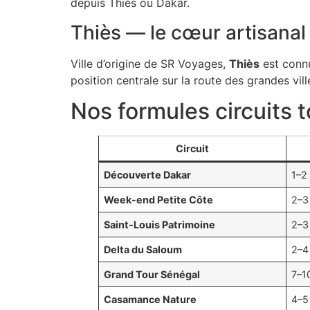
depuis Thiès ou Dakar.
Thiès — le cœur artisanal
Ville d’origine de SR Voyages,
Thiès
est conn
position centrale sur la route des grandes vi
Nos formules circuits 
Circuit
Découverte Dakar
1–2 
Week-end Petite Côte
2–3
Saint-Louis Patrimoine
2–3
Delta du Saloum
2–4
Grand Tour Sénégal
7–1
Casamance Nature
4–5