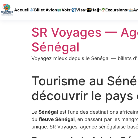
Accueil
Billet Avion
Vols
Visa
Hajj
Excursions
A
Aller
SR Voyages — Age
au
contenu
Sénégal
Voyagez mieux depuis le Sénégal — billets d'a
Tourisme au Sénég
découvrir le pays
Le
Sénégal
est l’une des destinations africain
du
fleuve Sénégal
, en passant par les mang
unique. SR Voyages, agence sénégalaise bas