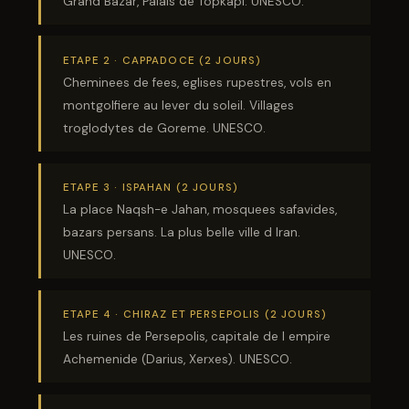
Grand Bazar, Palais de Topkapi. UNESCO.
ETAPE 2 · CAPPADOCE (2 JOURS)
Cheminees de fees, eglises rupestres, vols en
montgolfiere au lever du soleil. Villages
troglodytes de Goreme. UNESCO.
ETAPE 3 · ISPAHAN (2 JOURS)
La place Naqsh-e Jahan, mosquees safavides,
bazars persans. La plus belle ville d Iran.
UNESCO.
Assistant SR Voyages
Disponible • Thiès & Dakar
ETAPE 4 · CHIRAZ ET PERSEPOLIS (2 JOURS)
Les ruines de Persepolis, capitale de l empire
Achemenide (Darius, Xerxes). UNESCO.