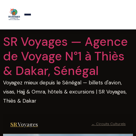
Agence de voyages a Thies — Reponse sous 1h
×
Appelez-nous
Aller
SR Voyages — Agence
au
de Voyage N°1 à Thiès
contenu
& Dakar, Sénégal
Voyagez mieux depuis le Sénégal — billets d'avion,
visas, Hajj & Omra, hôtels & excursions | SR Voyages,
Thiès & Dakar
SR
Voyages
← Circuits Culturels