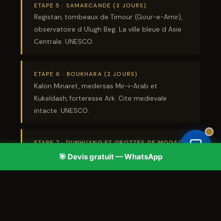
ETAPE 5 · SAMARCANDE (3 JOURS)
Registan, tombeaux de Timour (Gour-e-Amir),
observatoire d Ulugh Beg. La ville bleue d Asie
Centrale. UNESCO.
×
Votre avis compte !
ETAPE 6 · BOUKHARA (2 JOURS)
Satisfait de nos services ? Laissez-
nous un avis sur Google Maps.
Kalon Minaret, medersas Mir-i-Arab et
billet d'avion depuis Thies
Kukeldash, forteresse Ark. Cite medievale
Laisser un avis Google
intacte. UNESCO.
ETAPE 7 · DUNHUANG ET GROTTES DE MOGAO
(2 JOURS)
Les 492 grottes bouddhistes (IVe-XIVe s.) avec
leurs fresques preservees et leurs milliers de
statues. UNESCO.
ETAPE 8 · XI AN (3 JOURS)