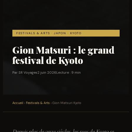
FESTIVALS & ARTS · JAPON · KYOTO
Gion Matsuri : le grand
festival de Kyoto
Par SR Voyages
2 juin 2026
Lecture : 9 min
Accueil
›
Festivals & Arts
› Gion Matsuri Kyoto
Depuis plus de onze siècles, les rues de Kyoto se