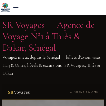
Agence de voyages a Thies — Reponse sous 1h
×
Appelez-nous
Aller
SR Voyages — Agence de
au
Voyage N°1 à Thiès &
contenu
Dakar, Sénégal
Voyagez mieux depuis le Sénégal — billets d'avion, visas,
Hajj & Omra, hôtels & excursions | SR Voyages, Thiès &
Dakar
SR
Voyages
← Festivals & Arts