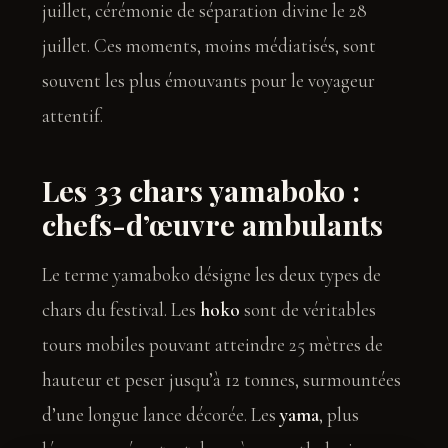
juillet, cérémonie de séparation divine le 28
juillet. Ces moments, moins médiatisés, sont
souvent les plus émouvants pour le voyageur
attentif.
Les 33 chars yamaboko :
chefs-d’œuvre ambulants
Assistant SR Voyages
Disponible • Thiès & Dakar
Le terme yamaboko désigne les deux types de
chars du festival. Les
hoko
sont de véritables
tours mobiles pouvant atteindre 25 mètres de
hauteur et peser jusqu’à 12 tonnes, surmountées
d’une longue lance décorée. Les
yama
, plus