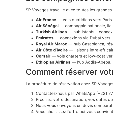
SR Voyages travaille avec toutes les grandes
Air France
— vols quotidiens vers Pari
Air Sénégal
— compagnie nationale, liai
Turkish Airlines
— hub Istanbul, connex
Emirates
— connexions via Dubaï vers l’A
Royal Air Maroc
— hub Casablanca, rése
Air Côte d’Ivoire
— liaisons intra-africai
Corsair
— vols charters et low-cost ver
Ethiopian Airlines
— hub Addis-Abeba, me
Comment réserver votre
La procédure de réservation chez SR Voyages 
Contactez-nous par WhatsApp (+221 77 
Précisez votre destination, vos dates d
Nous vous envoyons un devis comparati
Vous choisissez l’offre qui vous convien