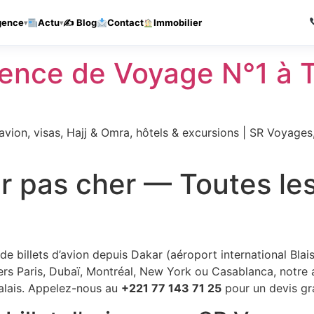
Agence de voyages a Thies — Reponse sous 1h
Appelez-nous
gence
Actu
✍️ Blog
Contact
Immobilier
nce de Voyage N°1 à T
vion, visas, Hajj & Omra, hôtels & excursions | SR Voyages
kar pas cher — Toutes l
de billets d’avion depuis Dakar (aéroport international Bla
rs Paris, Dubaï, Montréal, New York ou Casablanca, notre 
galais. Appelez-nous au
+221 77 143 71 25
pour un devis gr