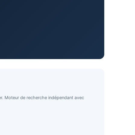
tier. Moteur de recherche indépendant avec
×
Votre avis compte !
Satisfait de nos services ? Laissez-
nous un avis sur Google Maps.
Laisser un avis Google