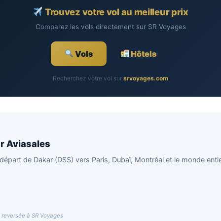
Trouvez votre vol au meilleur prix
Comparez les vols directement sur SR Voyages
Vols
Hôtels
Recherchez votre vol sur
srvoyages.com
r Aviasales
 au départ de Dakar (DSS) vers Paris, Dubaï, Montréal et le monde en
n reversée à SR Voyages