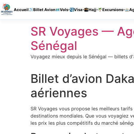
Accueil
Billet Avion
Vols
Visa
Hajj
Excursions
A
Aller
SR Voyages — Age
au
contenu
Sénégal
Voyagez mieux depuis le Sénégal — billets d'a
Billet d’avion Da
aériennes
SR Voyages vous propose les meilleurs tarifs 
destinations mondiales. Que vous voyagiez ve
les prix les plus compétitifs du marché séné