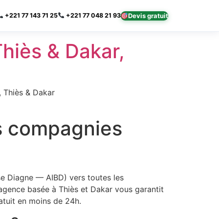
×
Devis gratuit
+221 77 143 71 25
+221 77 048 21 93
hiès & Dakar,
, Thiès & Dakar
es compagnies
ise Diagne — AIBD) vers toutes les
agence basée à Thiès et Dakar vous garantit
atuit en moins de 24h.