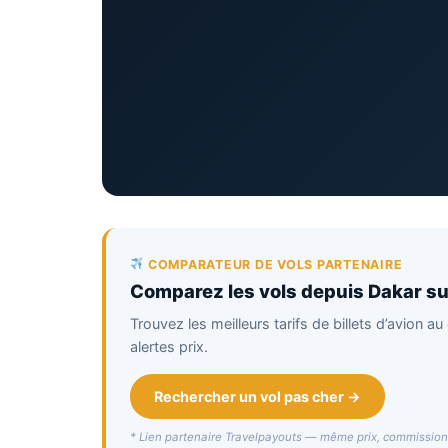
COMPARATEUR DE VOLS PARTENAIRE
Comparez les vols depuis Dakar su
Trouvez les meilleurs tarifs de billets d’avion
alertes prix.
billet d'avion depuis
Thies
Rechercher un vol pas cher →
* Lien partenaire Travelpayouts — même prix, commissio