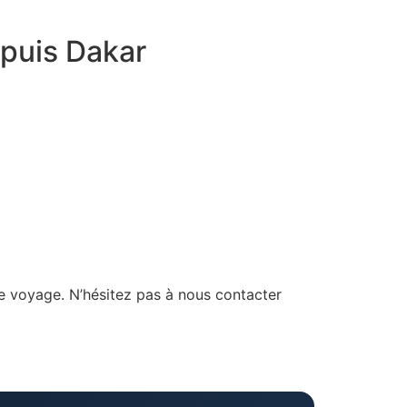
epuis Dakar
e voyage. N’hésitez pas à nous contacter
Assistant SR Voyages
Disponible • Thiès & Dakar