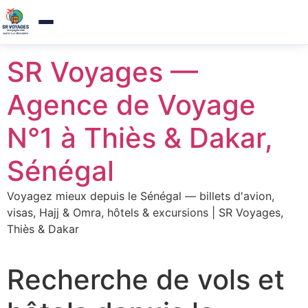
Agence de voyages a Thies — Reponse sous 1h
×
Appelez-nous
Aller
SR Voyages —
au
contenu
Agence de Voyage
N°1 à Thiès & Dakar,
Sénégal
Voyagez mieux depuis le Sénégal — billets d'avion,
visas, Hajj & Omra, hôtels & excursions | SR Voyages,
Thiès & Dakar
Recherche de vols et