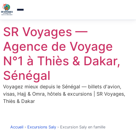
Agence de voyages a Thies — Reponse sous 1h
×
Appelez-nous
Aller
SR Voyages —
au
contenu
Agence de Voyage
N°1 à Thiès & Dakar,
Sénégal
Voyagez mieux depuis le Sénégal — billets d'avion,
visas, Hajj & Omra, hôtels & excursions | SR Voyages,
Thiès & Dakar
Accueil
›
Excursions Saly
›
Excursion Saly en famille