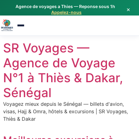
Agence de voyages a Thies — Reponse sous 1h
Étiquette : Excursion Saly
×
Appelez-nous
Aller
SR Voyages —
au
contenu
Agence de Voyage
N°1 à Thiès & Dakar,
Sénégal
Voyagez mieux depuis le Sénégal — billets d'avion,
visas, Hajj & Omra, hôtels & excursions | SR Voyages,
Thiès & Dakar