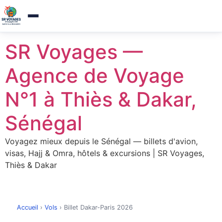
Agence de voyages a Thies — Reponse sous 1h
×
Appelez-nous
Aller
SR Voyages —
au
contenu
Agence de Voyage
N°1 à Thiès & Dakar,
Sénégal
Voyagez mieux depuis le Sénégal — billets d'avion,
visas, Hajj & Omra, hôtels & excursions | SR Voyages,
Thiès & Dakar
Accueil
›
Vols
›
Billet Dakar-Paris 2026