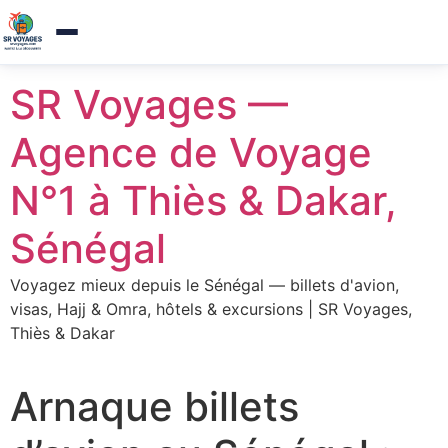
Agence de voyages a Thies — Reponse sous 1h
×
Appelez-nous
Aller
SR Voyages —
au
contenu
Agence de Voyage
N°1 à Thiès & Dakar,
Sénégal
Voyagez mieux depuis le Sénégal — billets d'avion,
visas, Hajj & Omra, hôtels & excursions | SR Voyages,
Thiès & Dakar
Arnaque billets