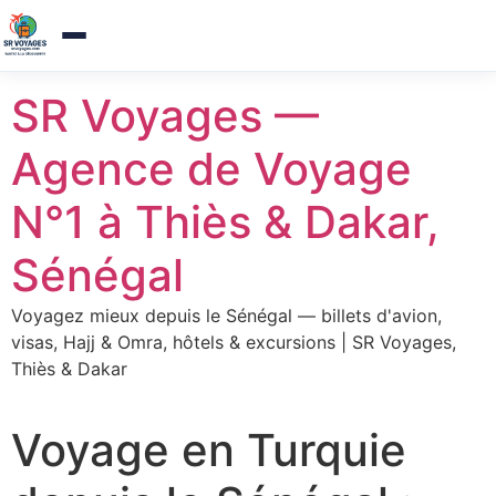
Agence de voyages a Thies — Reponse sous 1h
Appelez-nou
Aller
SR Voyages —
au
contenu
Agence de Voyage
N°1 à Thiès & Dakar,
Sénégal
Voyagez mieux depuis le Sénégal — billets d'avion,
visas, Hajj & Omra, hôtels & excursions | SR Voyages,
Thiès & Dakar
Voyage en Turquie