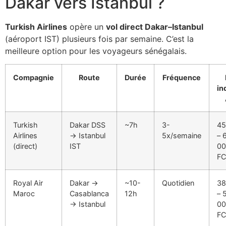
Dakar vers Istanbul ?
Turkish Airlines
opère un
vol direct Dakar–Istanbul
(aéroport IST) plusieurs fois par semaine. C’est la
meilleure option pour les voyageurs sénégalais.
Compagnie
Route
Durée
Fréquence
in
Turkish
Dakar DSS
~7h
3-
45
Airlines
→ Istanbul
5x/semaine
– 
(direct)
IST
00
FC
Royal Air
Dakar →
~10-
Quotidien
38
Maroc
Casablanca
12h
– 
→ Istanbul
00
FC