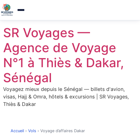
Agence de voyages a Thies — Reponse sous 1h
×
Appelez-nous
Aller
SR Voyages —
au
contenu
Agence de Voyage
N°1 à Thiès & Dakar,
Sénégal
Voyagez mieux depuis le Sénégal — billets d'avion,
visas, Hajj & Omra, hôtels & excursions | SR Voyages,
Thiès & Dakar
Accueil
›
Vols
›
Voyage d’affaires Dakar