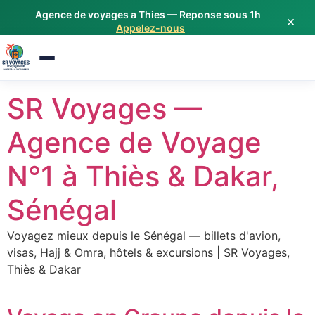
Agence de voyages a Thies — Reponse sous 1h
Étiquette : Voyage groupe
×
Appelez-nous
Aller
SR Voyages —
au
contenu
Agence de Voyage
N°1 à Thiès & Dakar,
Sénégal
Voyagez mieux depuis le Sénégal — billets d'avion,
visas, Hajj & Omra, hôtels & excursions | SR Voyages,
Thiès & Dakar
Assistant SR Voyages
Disponible • Thiès & Dakar