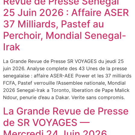
Revue de Presse Senegal
25 Juin 2026 : Affaire ASER
37 Milliards, Pastef au
Perchoir, Mondial Senegal-
Irak
La Grande Revue de Presse SR VOYAGES du jeudi 25
juin 2026. Analyse complete des 43 Unes de la presse
senegalaise : affaire ASER-AEE Power et les 37 milliards
FCFA, Pastef verrouille l’Assemblee nationale, Mondial
Assistant SR Voyages
2026 Senegal-Irak a Toronto, liberation de Pape Malick
Disponible • Thiès & Dakar
Ndour, penurie d’eau a Dakar. Verite sans compromis.
La Grande Revue de Presse
de SR VOYAGES —
Mercredi 24 Juin 2026