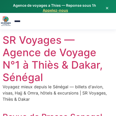
Agence de voyages a Thies — Reponse sous 1h
Étiquette : Ousmane Sonko
×
Appelez-nous
Aller
SR Voyages —
au
contenu
Agence de Voyage
N°1 à Thiès & Dakar,
Sénégal
Voyagez mieux depuis le Sénégal — billets d'avion,
visas, Hajj & Omra, hôtels & excursions | SR Voyages,
Thiès & Dakar