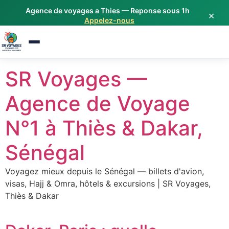
Agence de voyages a Thies — Reponse sous 1h
Étiquette : Air France
×
Appelez-nous
Aller
SR Voyages —
au
contenu
Agence de Voyage
N°1 à Thiès & Dakar,
Sénégal
Voyagez mieux depuis le Sénégal — billets d'avion,
visas, Hajj & Omra, hôtels & excursions | SR Voyages,
Thiès & Dakar
Assistant SR Voyages
Disponible • Thiès & Dakar