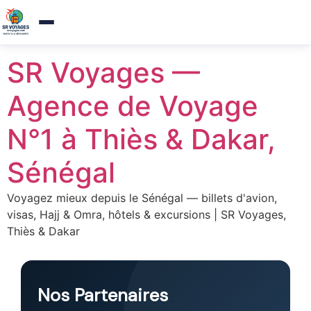
Agence de voyages a Thies — Reponse sous 1h
×
Appelez-nous
Aller
SR Voyages —
au
contenu
Agence de Voyage
N°1 à Thiès & Dakar,
Sénégal
Voyagez mieux depuis le Sénégal — billets d'avion,
visas, Hajj & Omra, hôtels & excursions | SR Voyages,
Thiès & Dakar
Nos Partenaires