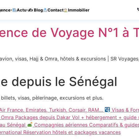
Agence de voyages a Thies — Reponse sous 1h
Appelez-nous
gence
Actu
✍️ Blog
Contact
Immobilier
nce de Voyage N°1 à T
vion, visas, Hajj & Omra, hôtels & excursions | SR Voyages
e depuis le Sénégal
llets, visas, pèlerinage, excursions et plus.
Air France, Emirates, Turkish, Corsair, RAM…
Visas & For
& Omra
Packages depuis Dakar
Vol + hébergement + guide sp
s au Sénégal
Compagnies aériennes
Comparatifs & guide
ernational
Réservation hôtels et packages vacances