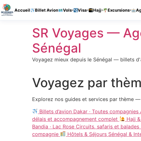
Accueil
Billet Avion
Vols
Visa
Hajj
Excursions
A
Aller
SR Voyages — Age
au
contenu
Sénégal
Voyagez mieux depuis le Sénégal — billets d'a
Voyagez par thèm
Explorez nos guides et services par thème — bi
Billets d’avion
Dakar · Toutes compagnies
délais et accompagnement complet
Hajj 
Bandia · Lac Rose
Circuits, safaris et balade
compagnie
Hôtels & Séjours
Sénégal & Int