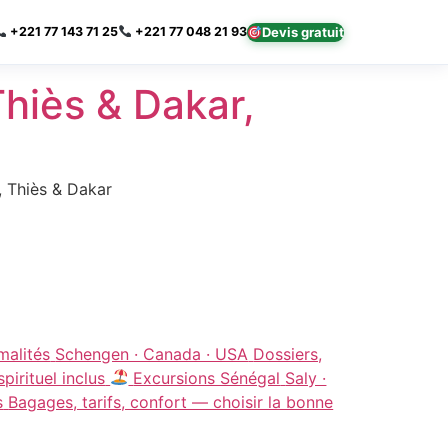
×
Devis gratuit
+221 77 143 71 25
+221 77 048 21 93
hiès & Dakar,
, Thiès & Dakar
malités
Schengen · Canada · USA
Dossiers,
irituel inclus
Excursions Sénégal
Saly ·
s
Bagages, tarifs, confort — choisir la bonne
Assistant SR Voyages
Disponible • Thiès & Dakar